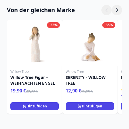
Von der gleichen Marke
-33%
-35%
Willow Tree
Willow Tree
Will
Willow Tree Figur –
SERENITY - WILLOW
HIE
WEIHNACHTEN ENGEL
TREE
TRE
19,90 €
12,90 €
29,90 €
19,90 €
15,
Hinzufügen
Hinzufügen