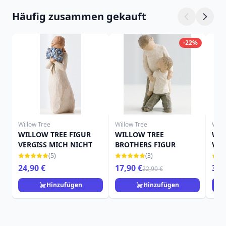
Häufig zusammen gekauft
-22%
Willow Tree
Willow Tree
Will
WILLOW TREE FIGUR
WILLOW TREE
WIL
VERGISS MICH NICHT
BROTHERS FIGUR
VER
FIG
(5)
(3)
24,90 €
17,90 €
36,
22,90 €
Hinzufügen
Hinzufügen