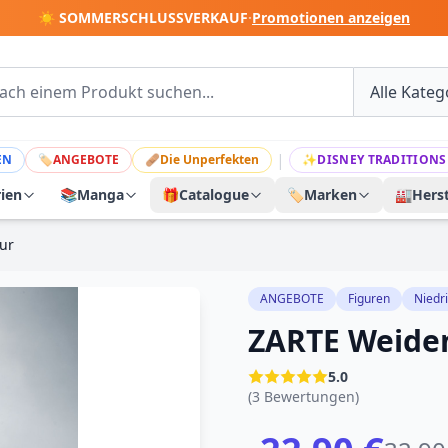
☀️ SOMMERSCHLUSSVERKAUF
·
Promotionen anzeigen
|
EN
🏷
ANGEBOTE
🩹
Die Unperfekten
✨
DISNEY TRADITIONS
rien
📚
Manga
🎁
Catalogue
🏷️
Marken
🏭
Herst
ur
ANGEBOTE
Figuren
Niedr
ZARTE Weide
5.0
(3 Bewertungen)