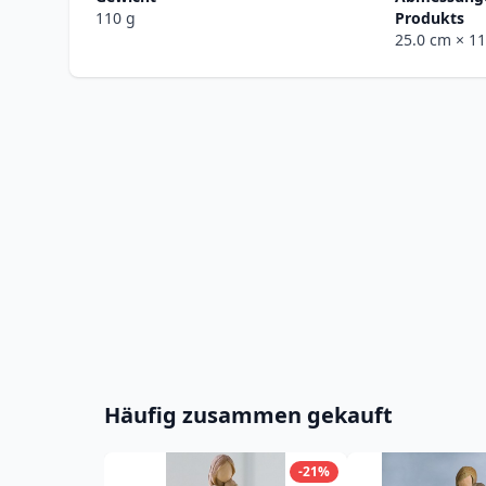
110 g
Produkts
25.0 cm
× 1
Häufig zusammen gekauft
-21%