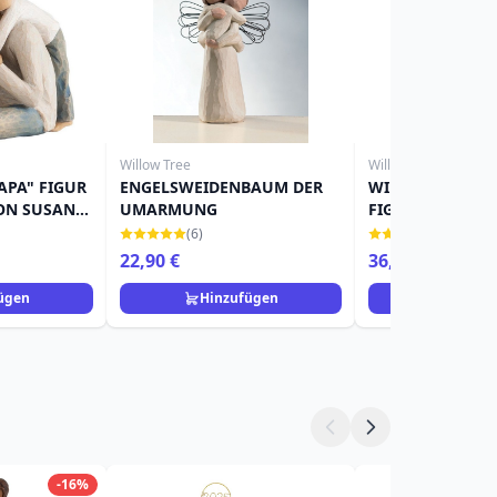
Willow Tree
Willow Tree
PAPA" FIGUR
ENGELSWEIDENBAUM DER
WILLOW TREE E
ON SUSAN
UMARMUNG
FIGURINE
(6)
(2)
22,90 €
36,90 €
ügen
Hinzufügen
Hinzuf
-16%