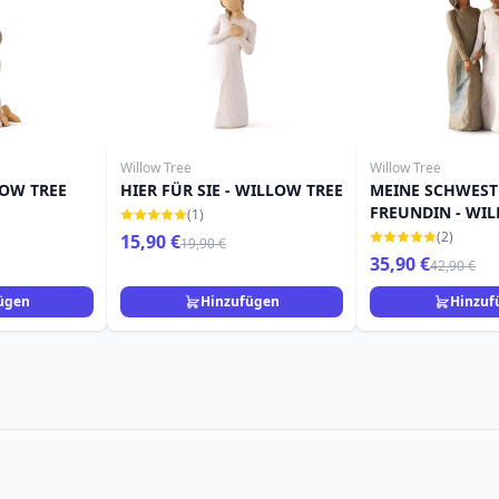
Willow Tree
Willow Tree
LOW TREE
HIER FÜR SIE - WILLOW TREE
MEINE SCHWEST
FREUNDIN - WI
(1)
(2)
15,90 €
19,90 €
35,90 €
42,90 €
ügen
Hinzufügen
Hinzuf