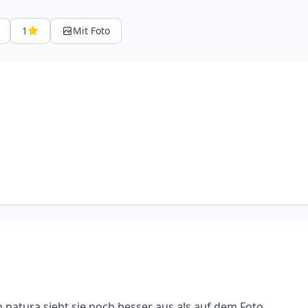
1
Mit Foto
in natura sieht sie noch besser aus als auf dem Foto.