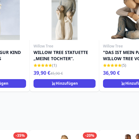
Willow Tree
Willow Tree
IGUR KIND
WILLOW TREE STATUETTE
"DAS IST MEIN 
S
„MEINE TOCHTER“.
WILLOW TREE V
LORDI
(1)
(5)
39,90 €
36,90 €
45,90 €
ügen
Hinzufügen
Hinzuf
-35%
-20%