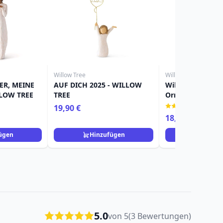
Willow Tree
Willow Tree
ER, MEINE
AUF DICH 2025 - WILLOW
Willow Tree Figu
LLOW TREE
TREE
Ornament Mädc
(1)
19,90 €
18,90 €
ügen
Hinzufügen
Hinzuf
5.0
von 5
(3 Bewertungen)