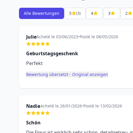
Alle Bewertungen
5
4
3
2
(3)
Julie
Acheté le 03/06/2023
•
Posté le 08/05/2026
Geburtstagsgeschenk
Perfekt
Bewertung übersetzt - Original anzeigen
Nadia
Acheté le 26/01/2026
•
Posté le 13/02/2026
Schön
Die Figur ist wirklich sehr schön, detailgetreu, 