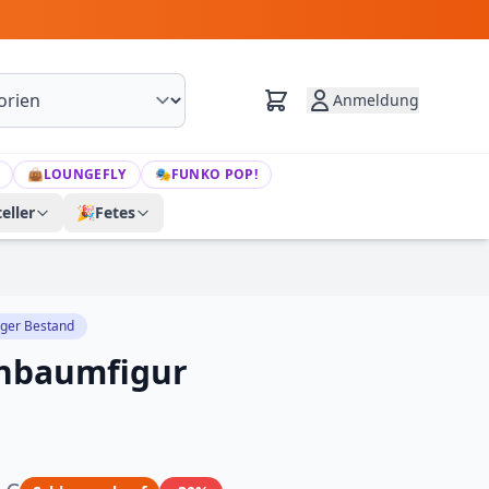
Anmeldung
👜
LOUNGEFLY
🎭
FUNKO POP!
eller
🎉
Fetes
iger Bestand
nbaumfigur