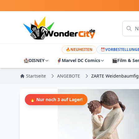
🔥
NEUHEITEN
⏰
VORBESTELLUNG
🏰
DISNEY
🦸
Marvel DC Comics
🎬
Film & Se
Startseite
ANGEBOTE
ZARTE Weidenbaumfig
🔥 Nur noch 3 auf Lager!