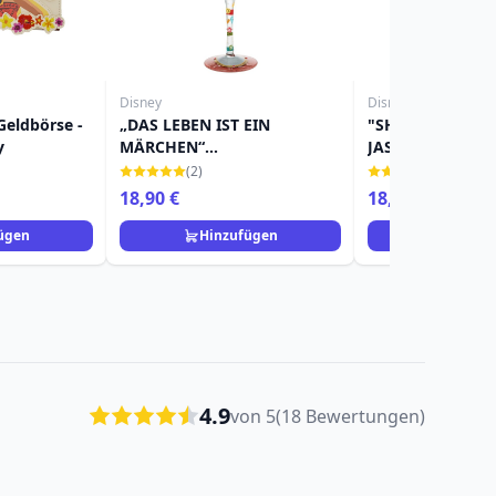
Disney
Disney
Geldbörse -
„DAS LEBEN IST EIN
"SHOW ME THE
y
MÄRCHEN“
JASMINE-WEINGL
SCHNEEWITTCHEN -
DISNEY LOLITA
(2)
(2)
WEINGLAS – DISNEY LOLITA
18,90 €
18,90 €
ügen
Hinzufügen
Hinzuf
4.9
von 5
(18 Bewertungen)