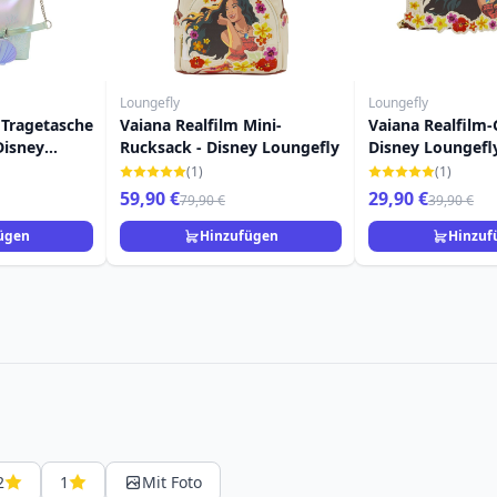
Loungefly
Loungefly
 Tragetasche
Vaiana Realfilm Mini-
Vaiana Realfilm-
Disney
Rucksack - Disney Loungefly
Disney Loungefl
eine
(1)
(1)
59,90 €
29,90 €
79,90 €
39,90 €
ügen
Hinzufügen
Hinzuf
2
1
Mit Foto