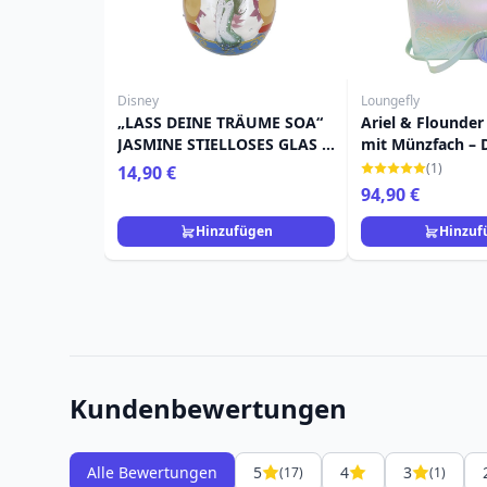
Disney
Loungefly
„LASS DEINE TRÄUME SOA“
Ariel & Flounder
JASMINE STIELLOSES GLAS –
mit Münzfach – 
DISNEY LOLITA
Loungefly Die Kl
(1)
14,90 €
Meerjungfrau
94,90 €
Hinzufügen
Hinzuf
Kundenbewertungen
Alle Bewertungen
5
4
3
(17)
(1)