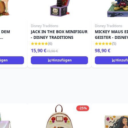
Disney Traditions
Disney Traditions
F DEM
JACK IN THE BOX MINIFIGUR
MICKEY MAUS E
- DISNEY TRADITIONS
GEISTER - DISNE
TRADITIONS
(6)
(5)
15,90 €
98,90 €
19,90 €
ügen
Hinzufügen
Hinzuf
-25%