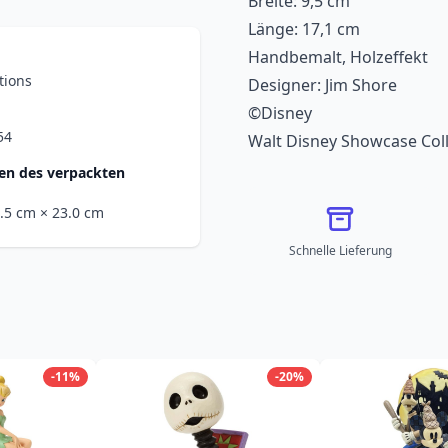
Breite: 9,5 cm
Länge: 17,1 cm
Handbemalt, Holzeffekt
tions
Designer: Jim Shore
©Disney
54
Walt Disney Showcase Coll
n des verpackten
6.5 cm
× 23.0 cm
Schnelle Lieferung
-11%
-20%