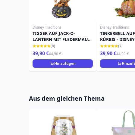
Disney Traditions
Disney Traditions
TIGGER AUF JACK-O-
TINKERBELL AU
LANTERN MIT FLEDERMAUS
KÜRBIS - DISNEY
- DISNEY TRADITIONS
TRADITIONS
(8)
(7)
39,90 €
39,90 €
44,90 €
44,90 €
Hinzufügen
Hinzuf
Aus dem gleichen Thema