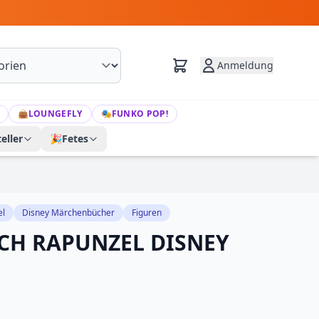
Anmeldung
👜
LOUNGEFLY
🎭
FUNKO POP!
eller
🎉
Fetes
el
Disney Märchenbücher
Figuren
H RAPUNZEL DISNEY