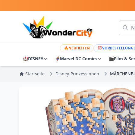
🔥
NEUHEITEN
⏰
VORBESTELLUNG
🏰
DISNEY
🦸
Marvel DC Comics
🎬
Film & Se
Startseite
Disney-Prinzessinnen
MÄRCHENBU