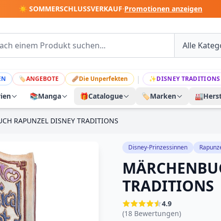
☀️ SOMMERSCHLUSSVERKAUF
·
Promotionen anzeigen
|
EN
🏷
ANGEBOTE
🩹
Die Unperfekten
✨
DISNEY TRADITIONS
rien
📚
Manga
🎁
Catalogue
🏷️
Marken
🏭
Herst
CH RAPUNZEL DISNEY TRADITIONS
Disney-Prinzessinnen
Rapunz
MÄRCHENBUC
TRADITIONS
4.9
(18 Bewertungen)