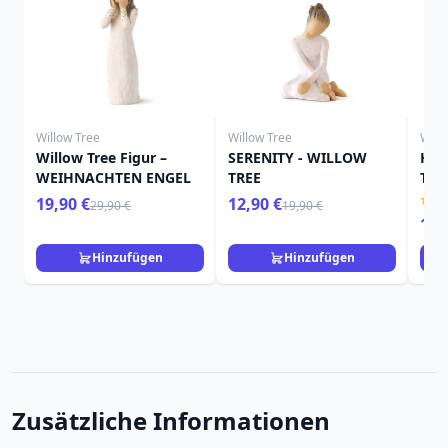
Willow Tree
Willow Tree
Will
Willow Tree Figur –
SERENITY - WILLOW
HIE
WEIHNACHTEN ENGEL
TREE
TRE
19,90 €
12,90 €
29,90 €
19,90 €
15,
Hinzufügen
Hinzufügen
Zusätzliche Informationen