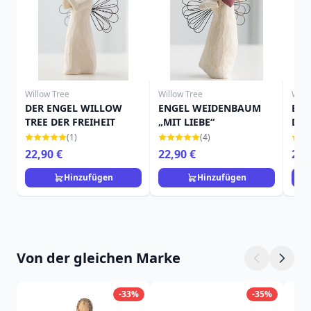
Willow Tree
Willow Tree
Will
DER ENGEL WILLOW
ENGEL WEIDENBAUM
EN
TREE DER FREIHEIT
„MIT LIEBE“
DER
(1)
(4)
22,90 €
22,90 €
22,
Hinzufügen
Hinzufügen
Von der gleichen Marke
-33%
-35%