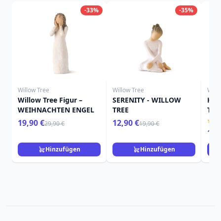
-33%
-35%
Willow Tree
Willow Tree
Will
Willow Tree Figur –
SERENITY - WILLOW
HIE
WEIHNACHTEN ENGEL
TREE
TRE
19,90 €
12,90 €
29,90 €
19,90 €
15,
Hinzufügen
Hinzufügen