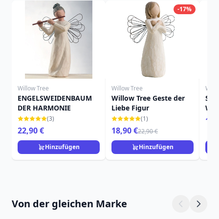
-17%
Willow Tree
Willow Tree
Will
ENGELSWEIDENBAUM
Willow Tree Geste der
SCH
DER HARMONIE
Liebe Figur
WE
(3)
(1)
16,
22,90 €
18,90 €
22,90 €
Hinzufügen
Hinzufügen
Von der gleichen Marke