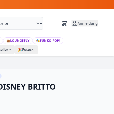
Anmeldung
👜
LOUNGEFLY
🎭
FUNKO POP!
eller
🎉
Fetes
DISNEY BRITTO