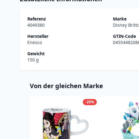
Referenz
Marke
4049380
Disney Britt
Hersteller
GTIN-Code
Enesco
0455448208
Gewicht
150 g
Von der gleichen Marke
-20%