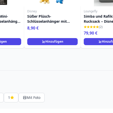
Disney
Loungefly
Mini-
Süßer Plüsch-
Simba und Rafiki
selanhänger
Schlüsselanhänger mit
Rucksack – Disn
ly
zufälligem Muster - Disney
(2)
8,90 €
79,90 €
ügen
Hinzufügen
Hinzuf
1
Mit Foto