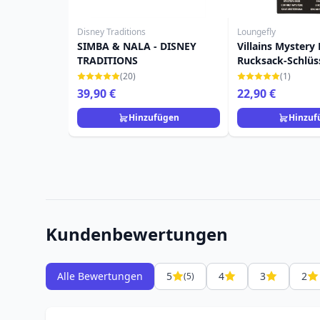
Disney Traditions
Loungefly
SIMBA & NALA - DISNEY
Villains Mystery 
TRADITIONS
Rucksack-Schlüs
- Disney Loungef
(20)
(1)
39,90 €
22,90 €
Hinzufügen
Hinzuf
Kundenbewertungen
Alle Bewertungen
5
4
3
2
(5)