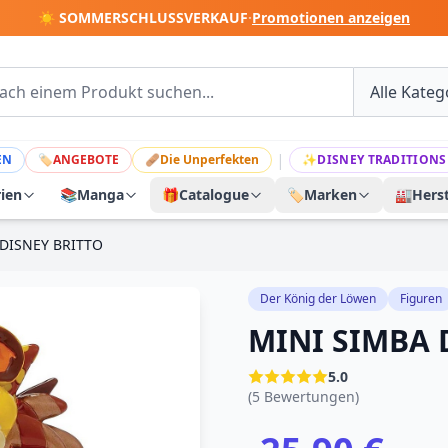
☀️ SOMMERSCHLUSSVERKAUF
·
Promotionen anzeigen
|
EN
🏷
ANGEBOTE
🩹
Die Unperfekten
✨
DISNEY TRADITIONS
rien
📚
Manga
🎁
Catalogue
🏷️
Marken
🏭
Herst
 DISNEY BRITTO
Der König der Löwen
Figuren
MINI SIMBA 
5.0
(5 Bewertungen)