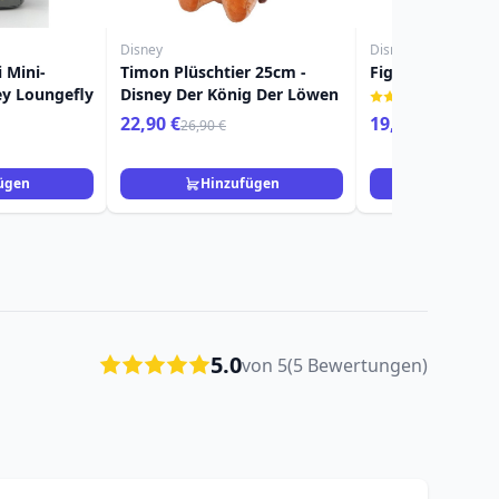
Disney
Disney
 Mini-
Timon Plüschtier 25cm -
Figur Simba - Di
ey Loungefly
Disney Der König Der Löwen
(1)
22,90 €
19,90 €
26,90 €
29,90 €
ügen
Hinzufügen
Hinzuf
5.0
von 5
(5 Bewertungen)