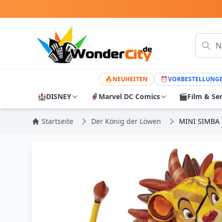
🔥
NEUHEITEN
⏰
VORBESTELLUNG
🏰
DISNEY
🦸
Marvel DC Comics
🎬
Film & Se
Startseite
Der König der Löwen
MINI SIMBA