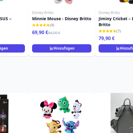
Disney Britto
Disney Britto
SUS –
Minnie Mouse - Disney Britto
Jiminy Cricket –
Britto
(9)
(7)
69,90 €
84,90 €
79,90 €
ügen
Hinzufügen
Hinzuf