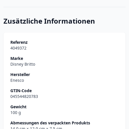
Zusätzliche Informationen
Referenz
4049372
Marke
Disney Britto
Hersteller
Enesco
GTIN-Code
045544820783
Gewicht
100 g
Abmessungen des verpackten Produkts
14.0 cm
× 12.0 cm
× 7.5 cm