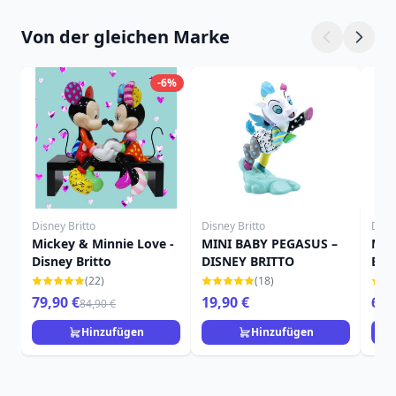
Von der gleichen Marke
-6%
Disney Britto
Disney Britto
Disne
Mickey & Minnie Love -
MINI BABY PEGASUS –
Min
Disney Britto
DISNEY BRITTO
Brit
(22)
(18)
79,90 €
19,90 €
69,
84,90 €
Hinzufügen
Hinzufügen