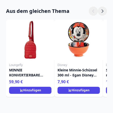
Aus dem gleichen Thema
Loungefly
Disney
Disn
MINNIE
Kleine Minnie-Schüssel
Set 
KONVERTIERBARE
300 ml - Egan Disney
ml 
UMHÄNGETASCHE -
Home
Ega
59,90 €
7,90 €
13,
DISNEY LOUNGEFLY
Hinzufügen
Hinzufügen