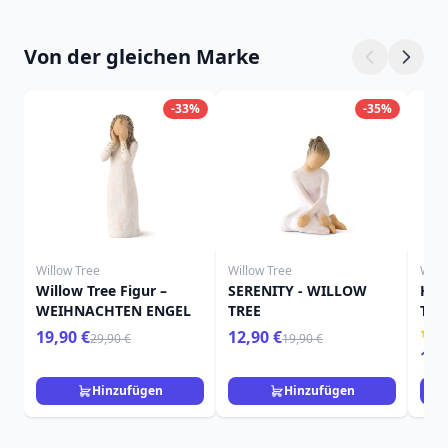
Von der gleichen Marke
-33%
-35%
Willow Tree
Willow Tree
Will
Willow Tree Figur –
SERENITY - WILLOW
HIE
WEIHNACHTEN ENGEL
TREE
TRE
19,90 €
12,90 €
29,90 €
19,90 €
15,
Hinzufügen
Hinzufügen