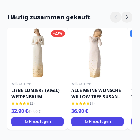
Häufig zusammen gekauft
-23%
Ver
Willow Tree
Willow Tree
Will
LIEBE LUMIERE (VIGIL)
ALLE MEINE WÜNSCHE
VIV
WEIDENBAUM
WILLOW TREE SUSAN
WEI
LORDI
(2)
(1)
32,90 €
36,90 €
13,
42,90 €
Hinzufügen
Hinzufügen