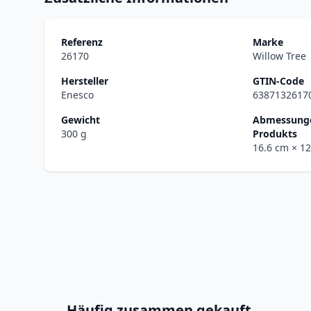
Referenz
Marke
26170
Willow Tree
Hersteller
GTIN-Code
Enesco
6387132617
Gewicht
Abmessunge
300 g
Produkts
16.6 cm
× 1
Häufig zusammen gekauft