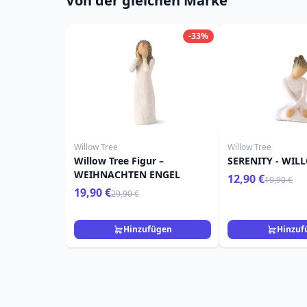
Von der gleichen Marke
-33%
Willow Tree
Willow Tree
Willow Tree Figur –
SERENITY - WIL
WEIHNACHTEN ENGEL
12,90 €
19,90 €
19,90 €
29,90 €
Hinzufügen
Hinzuf