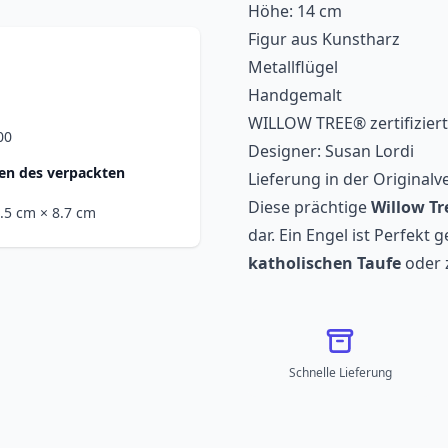
Höhe: 14 cm
Figur aus Kunstharz
Metallflügel
Handgemalt
WILLOW TREE® zertifiziert
00
Designer: Susan Lordi
n des verpackten
Lieferung in der Original
Diese prächtige
Willow Tr
2.5 cm
× 8.7 cm
dar. Ein Engel ist
Perfekt g
katholischen Taufe
oder 
Schnelle Lieferung