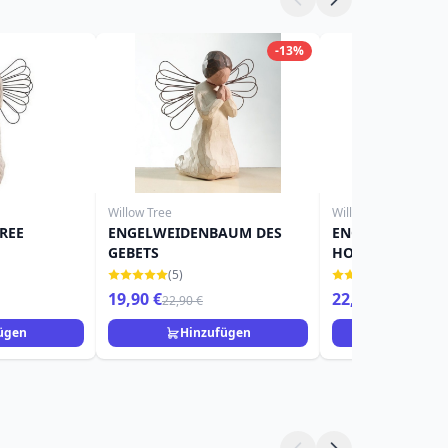
-13%
Willow Tree
Willow Tree
REE
ENGELWEIDENBAUM DES
ENGELWEIDENB
GEBETS
HOFFNUNG
(5)
(3)
19,90 €
22,90 €
22,90 €
ügen
Hinzufügen
Hinzuf