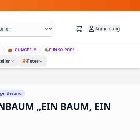
Anmeldung
👜
LOUNGEFLY
🎭
FUNKO POP!
eller
🎉
Fetes
iger Bestand
NBAUM „EIN BAUM, EIN