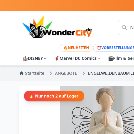
🔥
NEUHEITEN
⏰
VORBESTELLUNG
🏰
DISNEY
🦸
Marvel DC Comics
🎬
Film & Se
Startseite
ANGEBOTE
ENGELWEIDENBAUM „E
🔥 Nur noch 2 auf Lager!