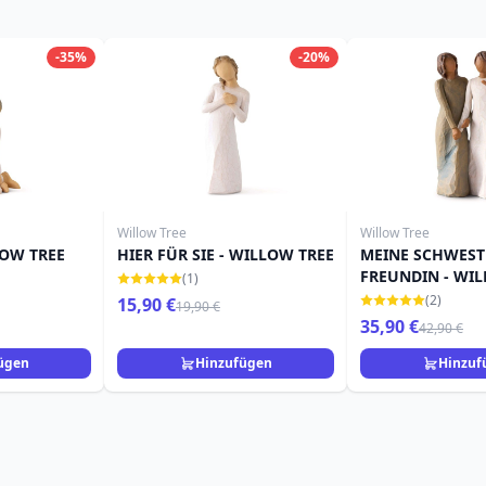
-35%
-20%
Willow Tree
Willow Tree
LOW TREE
HIER FÜR SIE - WILLOW TREE
MEINE SCHWEST
FREUNDIN - WI
(1)
(2)
15,90 €
19,90 €
35,90 €
42,90 €
ügen
Hinzufügen
Hinzuf