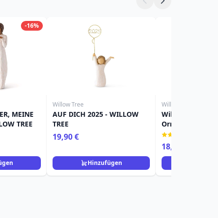
-16%
Willow Tree
Willow Tree
ER, MEINE
AUF DICH 2025 - WILLOW
Willow Tree Figu
LLOW TREE
TREE
Ornament Mädc
(1)
19,90 €
18,90 €
ügen
Hinzufügen
Hinzuf