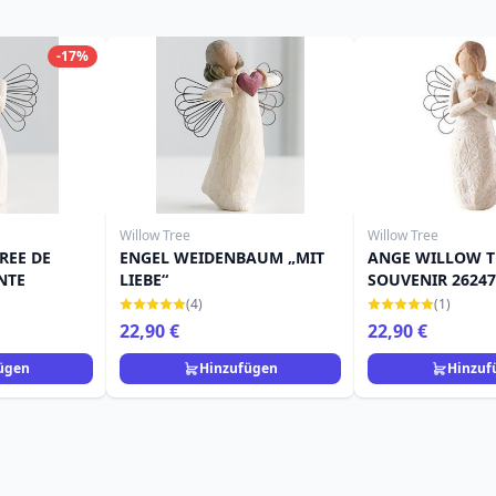
-17%
Willow Tree
Willow Tree
REE DE
ENGEL WEIDENBAUM „MIT
ANGE WILLOW T
NTE
LIEBE“
SOUVENIR 26247
(4)
(1)
22,90 €
22,90 €
ügen
Hinzufügen
Hinzuf