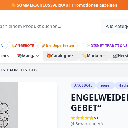
☀️ SOMMERSCHLUSSVERKAUF
·
Promotionen anzeigen
|
EN
🏷
ANGEBOTE
🩹
Die Unperfekten
✨
DISNEY TRADITIONS
rien
📚
Manga
🎁
Catalogue
🏷️
Marken
🏭
Herst
IN BAUM, EIN GEBET“
ANGEBOTE
Figuren
Niedr
ENGELWEIDE
GEBET“
5.0
(4 Bewertungen)