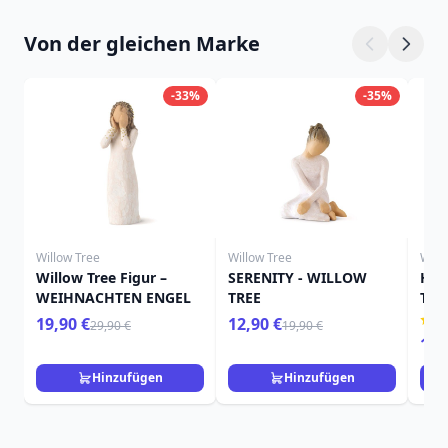
Von der gleichen Marke
-33%
-35%
Willow Tree
Willow Tree
Will
Willow Tree Figur –
SERENITY - WILLOW
HIE
WEIHNACHTEN ENGEL
TREE
TRE
19,90 €
12,90 €
29,90 €
19,90 €
15,
Hinzufügen
Hinzufügen