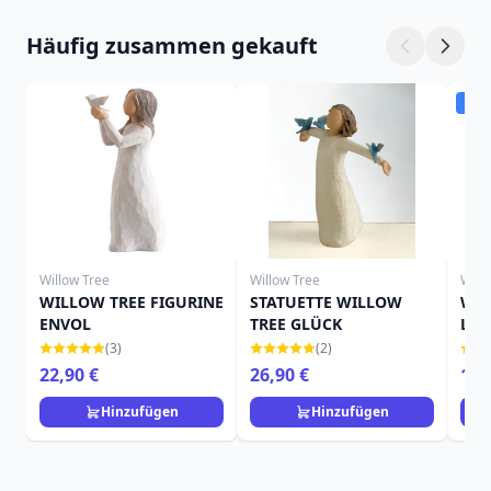
Häufig zusammen gekauft
Ver
Willow Tree
Willow Tree
Will
WILLOW TREE FIGURINE
STATUETTE WILLOW
WIL
ENVOL
TREE GLÜCK
LOR
FIG
(3)
(2)
22,90 €
26,90 €
19,
Hinzufügen
Hinzufügen