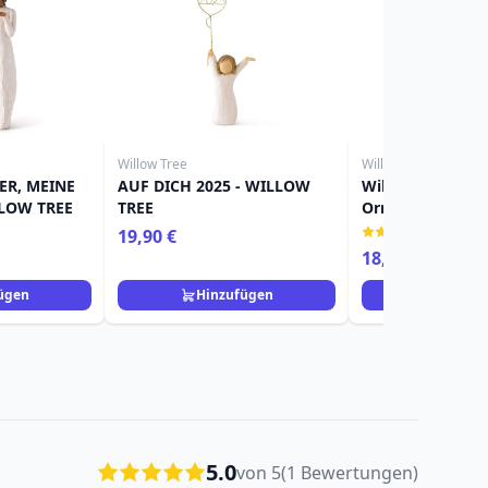
Willow Tree
Willow Tree
ER, MEINE
AUF DICH 2025 - WILLOW
Willow Tree Figu
LLOW TREE
TREE
Ornament Mädc
(1)
19,90 €
18,90 €
ügen
Hinzufügen
Hinzuf
5.0
von 5
(1 Bewertungen)