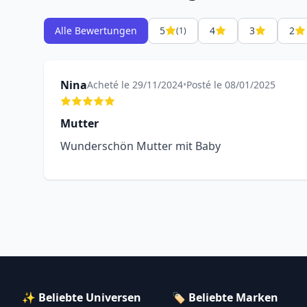
Alle Bewertungen
5
4
3
2
(1)
Nina
Acheté le 29/11/2024
•
Posté le 08/01/2025
Mutter
Wunderschön Mutter mit Baby
✨ Beliebte Universen
🏷️ Beliebte Marken