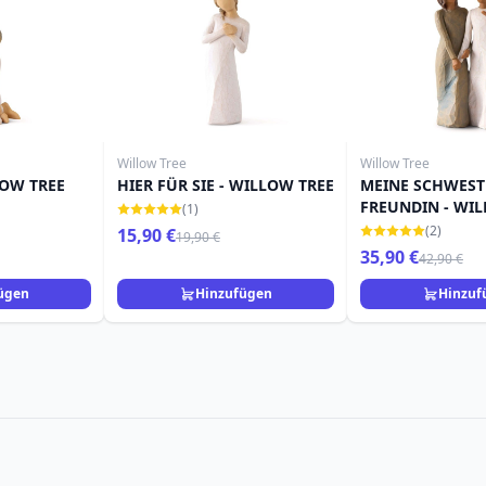
Willow Tree
Willow Tree
LOW TREE
HIER FÜR SIE - WILLOW TREE
MEINE SCHWEST
FREUNDIN - WI
(1)
(2)
15,90 €
19,90 €
35,90 €
42,90 €
ügen
Hinzufügen
Hinzuf