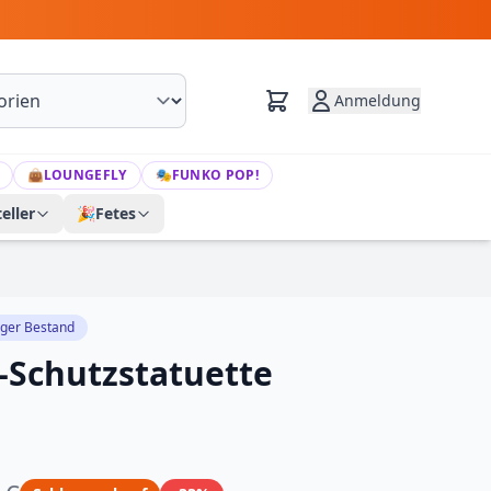
Anmeldung
👜
LOUNGEFLY
🎭
FUNKO POP!
eller
🎉
Fetes
iger Bestand
Schutzstatuette