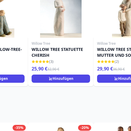
Willow Tree
Willow Tree
LLOW-TREE-
WILLOW TREE STATUETTE
WILLOW TREE S
CHERISH
MUTTER UND S
(3)
(2)
25,90 €
29,90 €
32,90 €
36,90 €
ügen
Hinzufügen
Hinzuf
-35%
-20%