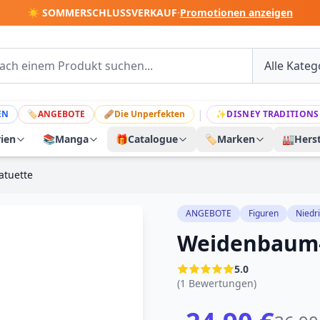
☀️ SOMMERSCHLUSSVERKAUF
·
Promotionen anzeigen
|
EN
🏷
ANGEBOTE
🩹
Die Unperfekten
✨
DISNEY TRADITIONS
rien
📚
Manga
🎁
Catalogue
🏷️
Marken
🏭
Herst
tuette
ANGEBOTE
Figuren
Niedr
Weidenbaum-
5.0
(1 Bewertungen)