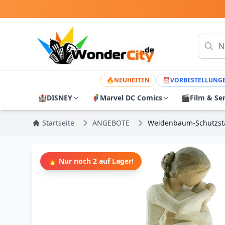
🔥
NEUHEITEN
⏰
VORBESTELLUNG
🏰
DISNEY
🦸
Marvel DC Comics
🎬
Film & Se
Startseite
ANGEBOTE
Weidenbaum-Schutzsta
🔥 Nur noch 2 auf Lager!