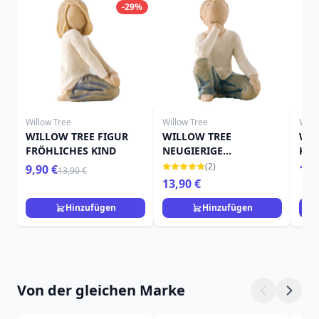
-29%
Willow Tree
Willow Tree
Will
WILLOW TREE FIGUR
WILLOW TREE
WIL
FRÖHLICHES KIND
NEUGIERIGE
KIN
KINDERFIGUR
(2)
9,90 €
14,
13,90 €
13,90 €
Hinzufügen
Hinzufügen
Von der gleichen Marke