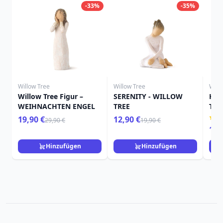
-33%
-35%
Willow Tree
Willow Tree
Will
Willow Tree Figur –
SERENITY - WILLOW
HIE
WEIHNACHTEN ENGEL
TREE
TRE
19,90 €
12,90 €
29,90 €
19,90 €
15,
Hinzufügen
Hinzufügen