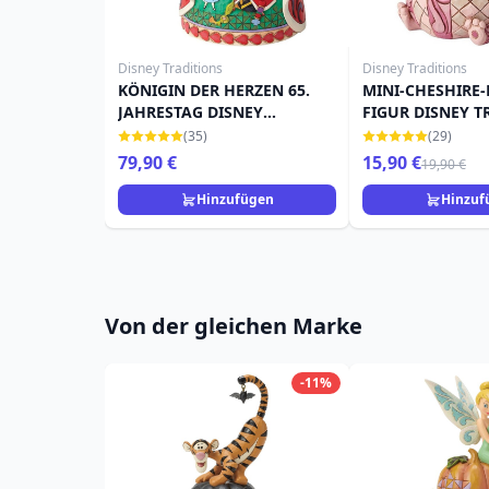
Disney Traditions
Disney Traditions
KÖNIGIN DER HERZEN 65.
MINI-CHESHIRE-
JAHRESTAG DISNEY
FIGUR DISNEY T
TRADITIONS JIM SHORE
(35)
(29)
79,90 €
15,90 €
19,90 €
Hinzufügen
Hinzuf
Von der gleichen Marke
-11%