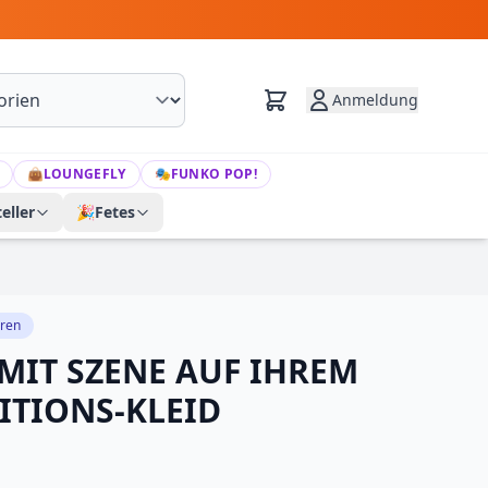
Anmeldung
👜
LOUNGEFLY
🎭
FUNKO POP!
eller
🎉
Fetes
uren
MIT SZENE AUF IHREM
ITIONS-KLEID