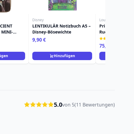
Disney
Loungefly
CIENT
LENTIKULÄR Notizbuch A5 –
Prinzessinnen-Mi
 MINI-
Disney-Bösewichte
Rucksack mit B
NEY
und Spitze - Dis
(1)
9,90 €
RNRÖSCHEN
Loungefly
75,90 €
ügen
Hinzufügen
Hinzuf
5.0
von 5
(11 Bewertungen)