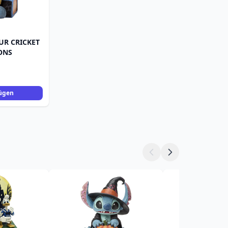
GUR CRICKET
ONS
ügen