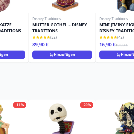
Disney Traditions
Disney Traditions
KATZE
MUTTER GOTHEL – DISNEY
MINI JIMINY FI
RADITIONS
TRADITIONS
DISNEY TRADITI
(32)
(42)
89,90 €
16,90 €
19,90 €
ügen
Hinzufügen
Hinzuf
-11%
-20%