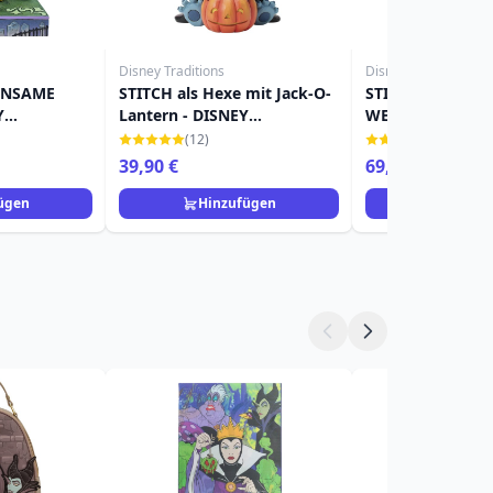
Disney Traditions
Disney Traditions
INSAME
STITCH als Hexe mit Jack-O-
STITCH WITH
Y
Lantern - DISNEY
WEIHNACHTEN 
TRADITIONS
(LED) - DISNEY 
(12)
(3)
39,90 €
69,90 €
ügen
Hinzufügen
Hinzuf