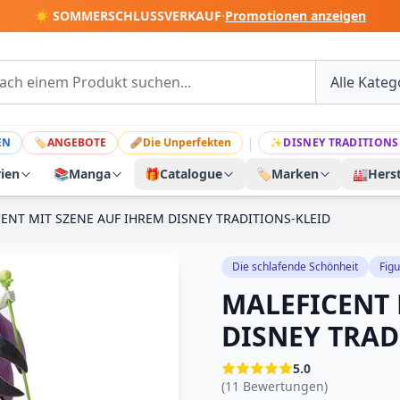
☀️ SOMMERSCHLUSSVERKAUF
·
Promotionen anzeigen
|
EN
🏷
ANGEBOTE
🩹
Die Unperfekten
✨
DISNEY TRADITIONS
rien
📚
Manga
🎁
Catalogue
🏷️
Marken
🏭
Herst
ENT MIT SZENE AUF IHREM DISNEY TRADITIONS-KLEID
Die schlafende Schönheit
Fig
MALEFICENT 
DISNEY TRAD
5.0
(11 Bewertungen)