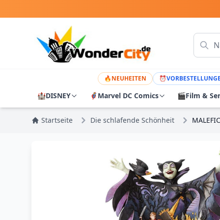
🔥
NEUHEITEN
⏰
VORBESTELLUNG
🏰
DISNEY
🦸
Marvel DC Comics
🎬
Film & Se
Startseite
Die schlafende Schönheit
MALEFIC