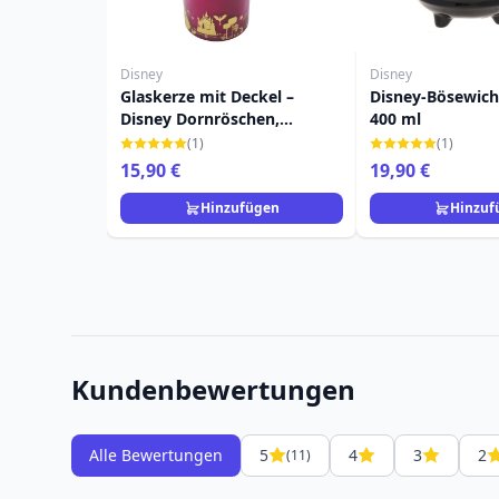
Disney
Disney
Glaskerze mit Deckel –
Disney-Bösewich
Disney Dornröschen,
400 ml
Wildrose & Vanille
(1)
(1)
15,90 €
19,90 €
Hinzufügen
Hinzuf
Kundenbewertungen
Alle Bewertungen
5
4
3
2
(11)