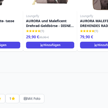
Loungefly
Loungefly
te- tasse
AURORA und Maleficent
AURORA MALEFI
Drehrad-Geldbörse - DISNEY
DREHENDES RAD
LOUNGEFLY Loungefly
RUCKSACK - DIS
(1)
(1)
Dornröschen
LOUNGEFLY DO
29,90 €
79,90 €
39,90 €
ügen
Hinzufügen
Hinzuf
1
Mit Foto