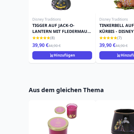
Disney Traditions
Disney Traditions
TIGGER AUF JACK-O-
TINKERBELL AU
LANTERN MIT FLEDERMAUS
KÜRBIS - DISNEY
- DISNEY TRADITIONS
TRADITIONS
(8)
(7)
39,90 €
39,90 €
44,90 €
44,90 €
Hinzufügen
Hinzuf
Aus dem gleichen Thema