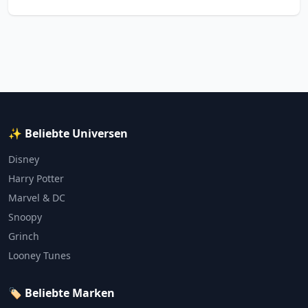
✨ Beliebte Universen
Disney
Harry Potter
Marvel & DC
Snoopy
Grinch
Looney Tunes
🏷️ Beliebte Marken