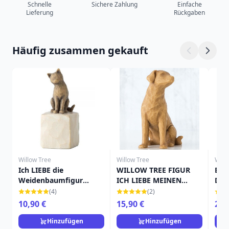
Schnelle
Sichere Zahlung
Einfache
Lieferung
Rückgaben
Häufig zusammen gekauft
Willow Tree
Willow Tree
Will
Ich LIEBE die
WILLOW TREE FIGUR
EN
Weidenbaumfigur
ICH LIEBE MEINEN
DER
meiner Katze
HUND (HELLE VERSION)
(4)
(2)
10,90 €
15,90 €
22,
Hinzufügen
Hinzufügen