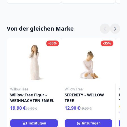
Von der gleichen Marke
-33%
-35%
Willow Tree
Willow Tree
Will
Willow Tree Figur –
SERENITY - WILLOW
HIE
WEIHNACHTEN ENGEL
TREE
TRE
19,90 €
12,90 €
29,90 €
19,90 €
15,
Hinzufügen
Hinzufügen