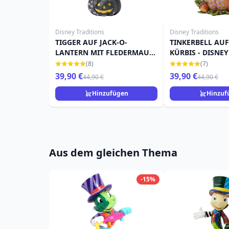
Disney Traditions
Disney Traditions
TIGGER AUF JACK-O-
TINKERBELL AU
LANTERN MIT FLEDERMAUS
KÜRBIS - DISNEY
- DISNEY TRADITIONS
TRADITIONS
(8)
(7)
39,90 €
39,90 €
44,90 €
44,90 €
Hinzufügen
Hinzuf
Aus dem gleichen Thema
-15%