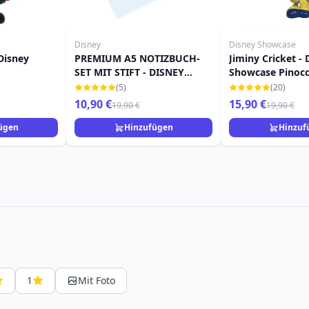
Disney
Disney Showcase
 Disney
PREMIUM A5 NOTIZBUCH-
Jiminy Cricket - 
SET MIT STIFT - DISNEY
Showcase Pinocc
PINOCCHIO
(5)
(20)
10,90 €
15,90 €
19,90 €
19,90 €
ügen
Hinzufügen
Hinzuf
1
Mit Foto