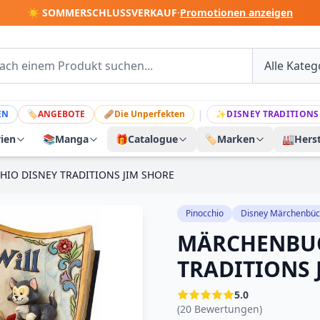
☀️ SOMMERSCHLUSSVERKAUF
·
Promotionen anzeigen
|
EN
🏷
ANGEBOTE
🩹
Die Unperfekten
✨
DISNEY TRADITIONS
rien
📚
Manga
🎁
Catalogue
🏷️
Marken
🏭
Herst
IO DISNEY TRADITIONS JIM SHORE
Pinocchio
Disney Märchenbüc
MÄRCHENBUC
TRADITIONS 
5.0
(20 Bewertungen)