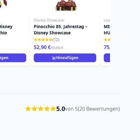
Disney Showcase
Loungefly
Disney
Pinocchio 85. Jahrestag –
MINI-RUCKSACK
hio
Disney Showcase
HUNDEN UND KA
DISNEY LOUNGE
(12)
(2)
52,90 €
75,90 €
59,90 €
ügen
Hinzufügen
Hinzuf
5.0
von 5
(20 Bewertungen)