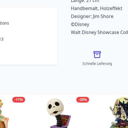
Länge: 21 cm
Handbemalt, Holzeffekt
Designer: Jim Shore
tions
©Disney
Walt Disney Showcase Coll
13
Schnelle Lieferung
-11%
-20%