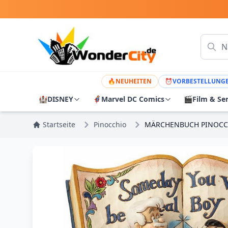
🔥
NEUHEITEN
⏰
VORBESTELLUNG
🏰
DISNEY
🦸
Marvel DC Comics
🎬
Film & Se
Startseite
Pinocchio
MÄRCHENBUCH PINOCCH