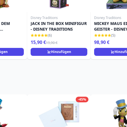
Disney Traditions
Disney Traditions
F DEM
JACK IN THE BOX MINIFIGUR
MICKEY MAUS E
- DISNEY TRADITIONS
GEISTER - DISNE
TRADITIONS
(6)
(5)
15,90 €
98,90 €
19,90 €
ügen
Hinzufügen
Hinzuf
-45%