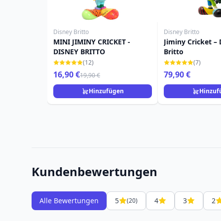
Disney Britto
Disney Britto
MINI JIMINY CRICKET -
Jiminy Cricket –
DISNEY BRITTO
Britto
(12)
(7)
16,90 €
79,90 €
19,90 €
Hinzufügen
Hinzuf
Kundenbewertungen
Alle Bewertungen
5
4
3
2
(20)