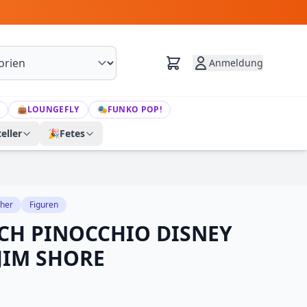
Anmeldung
👜
LOUNGEFLY
🎭
FUNKO POP!
eller
🎉
Fetes
her
Figuren
H PINOCCHIO DISNEY
JIM SHORE