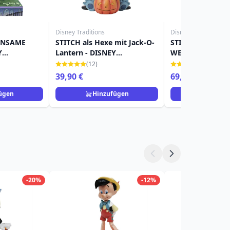
Disney Traditions
Disney Traditions
INSAME
STITCH als Hexe mit Jack-O-
STITCH WITH
Y
Lantern - DISNEY
WEIHNACHTEN 
TRADITIONS
(LED) - DISNEY 
(12)
(3)
39,90 €
69,90 €
ügen
Hinzufügen
Hinzuf
-20%
-12%