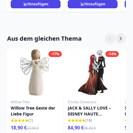
Hinzufügen
Hinzufügen
Aus dem gleichen Thema
-17%
-14%
Willow Tree
Disney Showcase
Loun
Willow Tree Geste der
JACK & SALLY LOVE –
Stit
Liebe Figur
DISNEY HAUTE
Umh
COUTURE
Kir
(1)
(18)
Umh
18,90 €
84,90 €
59,
22,90 €
98,90 €
DIS