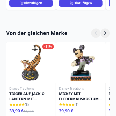
Hinzufügen
Hinzufügen
Von der gleichen Marke
-11%
Disney Traditions
Disney Traditions
Disn
TIGGER AUF JACK-O-
MICKEY MIT
TIN
LANTERN MIT
FLEDERMAUSKOSTÜM -
KÜR
FLEDERMAUS - DISNEY
DISNEY TRADITIONS
TRA
(8)
(1)
TRADITIONS
39,90 €
39,90 €
39,
44,90 €