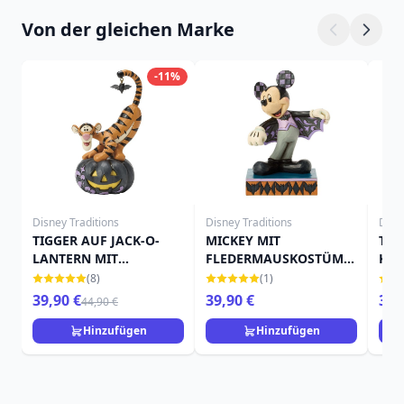
Von der gleichen Marke
-11%
Disney Traditions
Disney Traditions
Disn
TIGGER AUF JACK-O-
MICKEY MIT
TIN
LANTERN MIT
FLEDERMAUSKOSTÜM -
KÜR
FLEDERMAUS - DISNEY
DISNEY TRADITIONS
TRA
(8)
(1)
TRADITIONS
39,90 €
39,90 €
39,
44,90 €
Hinzufügen
Hinzufügen