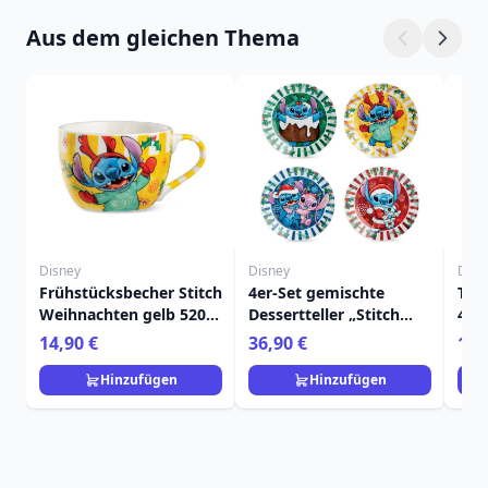
Aus dem gleichen Thema
Disney
Disney
Disn
Frühstücksbecher Stitch
4er-Set gemischte
Tas
Weihnachten gelb 520
Dessertteller „Stitch
450m
ml - Egan Disney Home
Weihnachten“ – Egan
Ho
14,90 €
36,90 €
11,
Disney Home
Hinzufügen
Hinzufügen