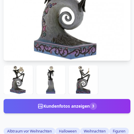
Kundenfotos anzeigen
3
Albtraum vor Weihnachten
Halloween
Weihnachten
Figuren