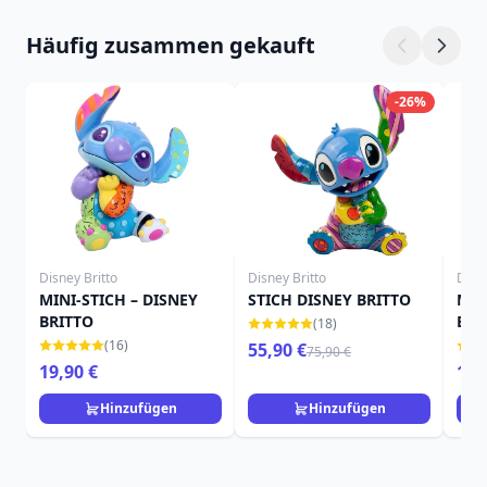
Häufig zusammen gekauft
-26%
Disney Britto
Disney Britto
Disne
MINI-STICH – DISNEY
STICH DISNEY BRITTO
Mini
BRITTO
Brit
(18)
(16)
55,90 €
75,90 €
19,90 €
15,
Hinzufügen
Hinzufügen