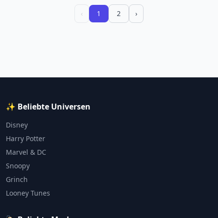
‹
1
2
›
✨ Beliebte Universen
Disney
Harry Potter
Marvel & DC
Snoopy
Grinch
Looney Tunes