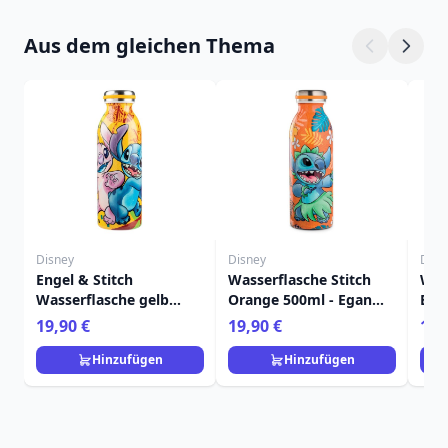
Aus dem gleichen Thema
Disney
Disney
Disn
Engel & Stitch
Wasserflasche Stitch
Was
Wasserflasche gelb
Orange 500ml - Egan
Ble
500ml - Egan Disney
Disney Home
Dis
19,90 €
19,90 €
19,
Home
Hinzufügen
Hinzufügen