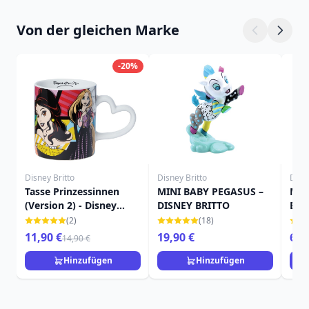
Von der gleichen Marke
-20%
Disney Britto
Disney Britto
Disne
Tasse Prinzessinnen
MINI BABY PEGASUS –
Min
(Version 2) - Disney
DISNEY BRITTO
Brit
Britto
(2)
(18)
11,90 €
19,90 €
69,
14,90 €
Hinzufügen
Hinzufügen