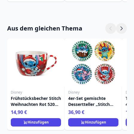
Aus dem gleichen Thema
Disney
Disney
Disn
Frühstücksbecher Stitch
4er-Set gemischte
Tas
Weihnachten Rot 520
Dessertteller „Stitch
450m
ml - Egan Disney Home
Weihnachten“ – Egan
Ho
14,90 €
36,90 €
11,
Disney Home
Hinzufügen
Hinzufügen