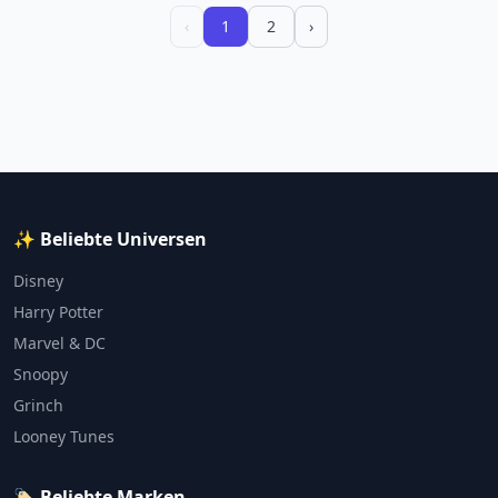
‹
1
2
›
✨ Beliebte Universen
Disney
Harry Potter
Marvel & DC
Snoopy
Grinch
Looney Tunes
🏷️ Beliebte Marken