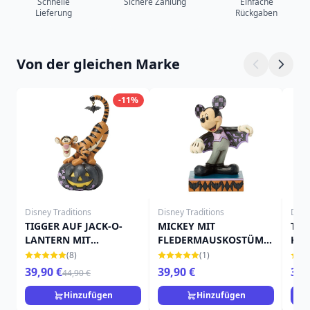
Schnelle
Sichere Zahlung
Einfache
Lieferung
Rückgaben
Von der gleichen Marke
-11%
Disney Traditions
Disney Traditions
Disn
TIGGER AUF JACK-O-
MICKEY MIT
TIN
LANTERN MIT
FLEDERMAUSKOSTÜM -
KÜR
FLEDERMAUS - DISNEY
DISNEY TRADITIONS
TRA
(8)
(1)
TRADITIONS
39,90 €
39,90 €
39,
44,90 €
Hinzufügen
Hinzufügen