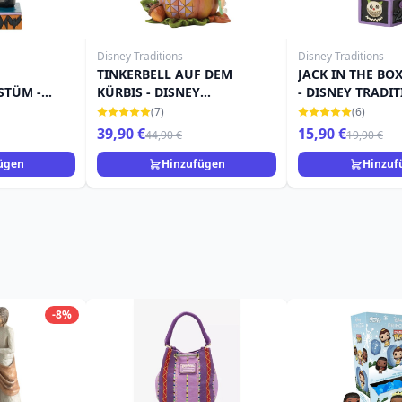
Disney Traditions
Disney Traditions
TINKERBELL AUF DEM
JACK IN THE BO
STÜM -
KÜRBIS - DISNEY
- DISNEY TRADI
ONS
TRADITIONS
(7)
(6)
39,90 €
15,90 €
44,90 €
19,90 €
ügen
Hinzufügen
Hinzuf
-8%