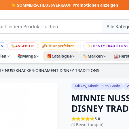
☀️ SOMMERSCHLUSSVERKAUF
·
Promotionen anzeigen
|
EN
🏷
ANGEBOTE
🩹
Die Unperfekten
✨
DISNEY TRADITIONS
rien
📚
Manga
🎁
Catalogue
🏷️
Marken
🏭
Herst
IE NUSSKNACKER-ORNAMENT DISNEY TRADITIONS
Mickey, Minnie, Pluto, Goofy
W
MINNIE NUS
DISNEY TRAD
5.0
(4 Bewertungen)