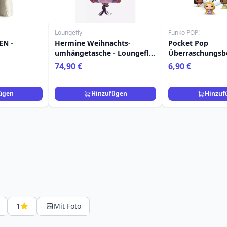
Loungefly
Funko POP!
EN -
Hermine Weihnachts-
Pocket Pop
umhängetasche - Loungefly
Überraschungsb
Harry Potter
Prinzessinnenurl
74,90 €
6,90 €
ügen
Hinzufügen
Hinzuf
1
Mit Foto