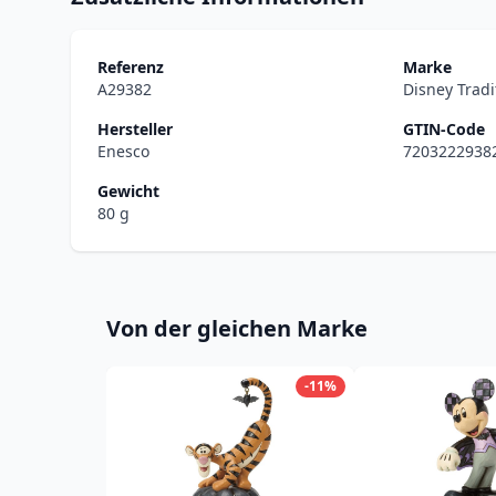
Referenz
Marke
A29382
Disney Tradi
Hersteller
GTIN-Code
Enesco
7203222938
Gewicht
80 g
Von der gleichen Marke
-11%