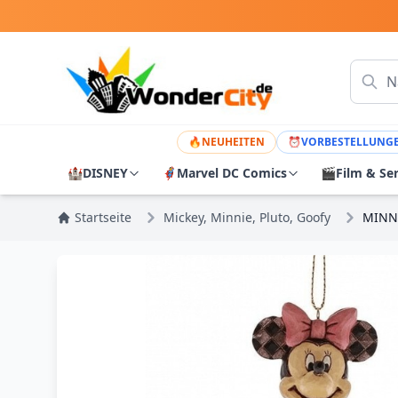
🔥
NEUHEITEN
⏰
VORBESTELLUNG
🏰
DISNEY
🦸
Marvel DC Comics
🎬
Film & Se
Startseite
Mickey, Minnie, Pluto, Goofy
MINN