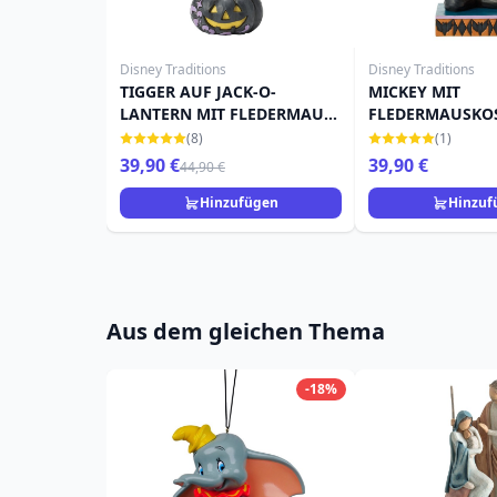
Disney Traditions
Disney Traditions
TIGGER AUF JACK-O-
MICKEY MIT
LANTERN MIT FLEDERMAUS
FLEDERMAUSKO
- DISNEY TRADITIONS
DISNEY TRADITI
(8)
(1)
39,90 €
39,90 €
44,90 €
Hinzufügen
Hinzuf
Aus dem gleichen Thema
-18%