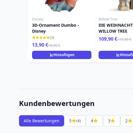
Disney
Willow Tree
3D-Ornament Dumbo -
DIE WEIHNACHT
Disney
WILLOW TREE
(3)
109,90 €
119,90 €
13,90 €
16,90 €
Hinzufügen
Hinzuf
Kundenbewertungen
Alle Bewertungen
5
4
3
2
(4)