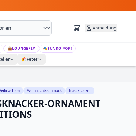
Anmeldung
👜
LOUNGEFLY
🎭
FUNKO POP!
eller
🎉
Fetes
eihnachten
Weihnachtsschmuck
Nussknacker
SKNACKER-ORNAMENT
ITIONS