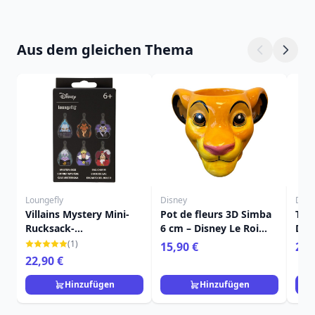
Aus dem gleichen Thema
Loungefly
Disney
Disn
Villains Mystery Mini-
Pot de fleurs 3D Simba
Tim
Rucksack-
6 cm – Disney Le Roi
Dis
Schlüsselanhänger -
Lion
Löw
(1)
15,90 €
22,
Disney Loungefly
22,90 €
Hinzufügen
Hinzufügen