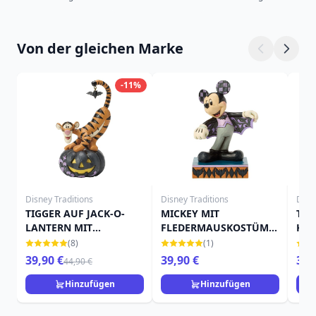
Von der gleichen Marke
-11%
Disney Traditions
Disney Traditions
Disn
TIGGER AUF JACK-O-
MICKEY MIT
TIN
LANTERN MIT
FLEDERMAUSKOSTÜM -
KÜR
FLEDERMAUS - DISNEY
DISNEY TRADITIONS
TRA
(8)
(1)
TRADITIONS
39,90 €
39,90 €
39,
44,90 €
Hinzufügen
Hinzufügen