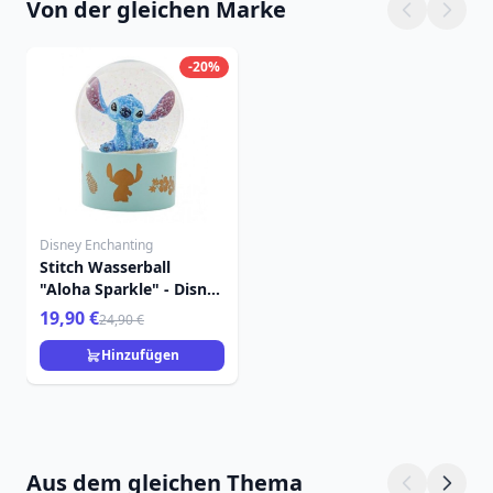
Von der gleichen Marke
-20%
Disney Enchanting
Stitch Wasserball
"Aloha Sparkle" - Disney
Enchanting
19,90 €
24,90 €
Hinzufügen
Aus dem gleichen Thema