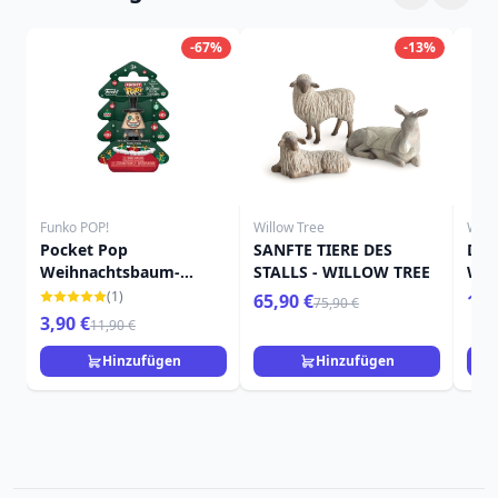
-67%
-13%
Funko POP!
Willow Tree
Will
Pocket Pop
SANFTE TIERE DES
DIE
Weihnachtsbaum-
STALLS - WILLOW TREE
WIL
Bürgermeister - Disney
(1)
65,90 €
109
75,90 €
Nightmare Before
3,90 €
11,90 €
Christmas
Hinzufügen
Hinzufügen