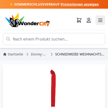
☀️ SOMMERSCHLUSSVERKAUF
·
Promotionen anzeigen
Startseite
Disney-Prinzessinnen
SCHNEEWEIßE WEIHNACHTSKUGEL – DISNEY-ZAUBERHAFT