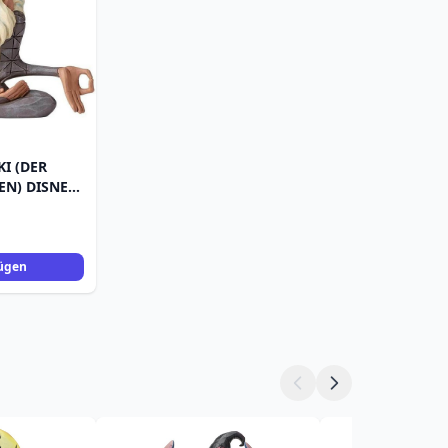
KI (DER
EN) DISNEY
ügen