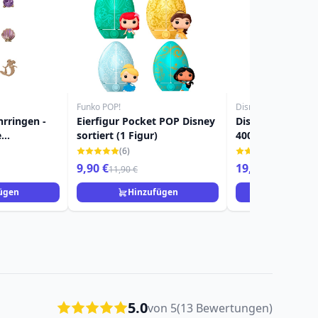
Funko POP!
Disney
hrringen -
Eierfigur Pocket POP Disney
Disney-Bösewich
e
sortiert (1 Figur)
400 ml
(6)
(1)
9,90 €
19,90 €
11,90 €
ügen
Hinzufügen
Hinzuf
5.0
von 5
(13 Bewertungen)