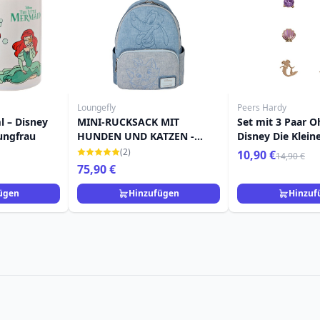
Loungefly
Peers Hardy
l – Disney
MINI-RUCKSACK MIT
Set mit 3 Paar O
ungfrau
HUNDEN UND KATZEN -
Disney Die Klein
DISNEY LOUNGEFLY
Meerjungfrau
(2)
10,90 €
14,90 €
75,90 €
ügen
Hinzufügen
Hinzuf