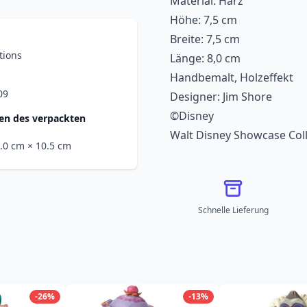
Material: Harz
Höhe: 7,5 cm
Breite: 7,5 cm
tions
Länge: 8,0 cm
Handbemalt, Holzeffekt
09
Designer: Jim Shore
©Disney
n des verpackten
Walt Disney Showcase Coll
0.0 cm
× 10.5 cm
Schnelle Lieferung
-26%
-13%