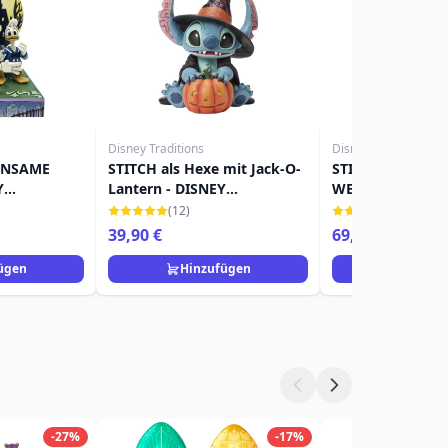
Disney Traditions
Disney Traditions
INSAME
STITCH als Hexe mit Jack-O-
STITCH WITH
Y
Lantern - DISNEY
WEIHNACHTEN 
TRADITIONS
(LED) - DISNEY 
(12)
(3)
39,90 €
69,90 €
ügen
Hinzufügen
Hinzuf
-27%
-17%