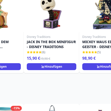
Disney Traditions
Disney Traditions
F DEM
JACK IN THE BOX MINIFIGUR
MICKEY MAUS E
- DISNEY TRADITIONS
GEISTER - DISNE
TRADITIONS
(6)
(5)
15,90 €
98,90 €
19,90 €
ügen
Hinzufügen
Hinzuf
-15%