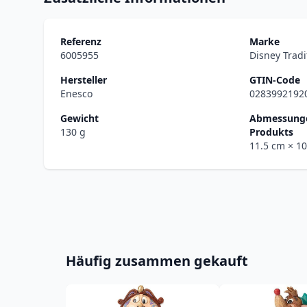
Referenz
Marke
6005955
Disney Tradi
Hersteller
GTIN-Code
Enesco
0283992192
Gewicht
Abmessunge
130 g
Produkts
11.5 cm
× 1
Häufig zusammen gekauft