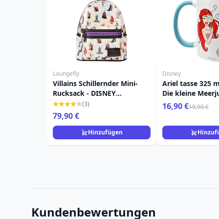
Loungefly
Disney
Villains Schillernder Mini-
Ariel tasse 325 m
Rucksack - DISNEY
Die kleine Meerj
LOUNGEFLY
(3)
16,90 €
19,90 €
79,90 €
Hinzufügen
Hinzuf
Kundenbewertungen