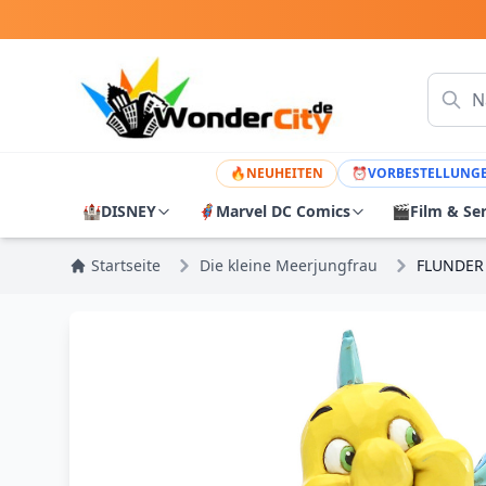
🔥
NEUHEITEN
⏰
VORBESTELLUNG
🏰
DISNEY
🦸
Marvel DC Comics
🎬
Film & Se
Startseite
Die kleine Meerjungfrau
FLUNDER 