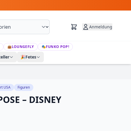
Anmeldung
👜
LOUNGEFLY
🎭
FUNKO POP!
eller
🎉
Fetes
rt USA
Figuren
POSE – DISNEY