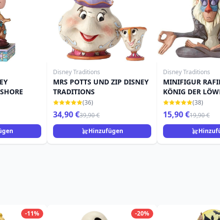
Disney Traditions
Disney Traditions
EY
MRS POTTS UND ZIP DISNEY
MINIFIGUR RAFI
 SHORE
TRADITIONS
KÖNIG DER LÖW
TRADITIONS
(36)
(38)
34,90 €
15,90 €
39,90 €
19,90 €
ügen
Hinzufügen
Hinzuf
-11%
-20%