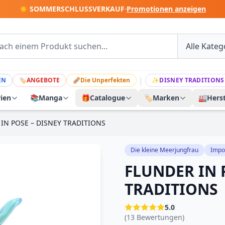
☀️ SOMMERSCHLUSSVERKAUF
·
Promotionen anzeigen
|
EN
🏷
ANGEBOTE
🩹
Die Unperfekten
✨
DISNEY TRADITIONS
rien
📚
Manga
🎁
Catalogue
🏷️
Marken
🏭
Herst
IN POSE – DISNEY TRADITIONS
Die kleine Meerjungfrau
Impo
FLUNDER IN 
TRADITIONS
5.0
(13 Bewertungen)