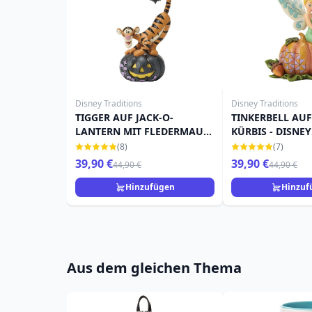
Disney Traditions
Disney Traditions
TIGGER AUF JACK-O-
TINKERBELL AU
LANTERN MIT FLEDERMAUS
KÜRBIS - DISNEY
- DISNEY TRADITIONS
TRADITIONS
(8)
(7)
39,90 €
39,90 €
44,90 €
44,90 €
Hinzufügen
Hinzuf
Aus dem gleichen Thema