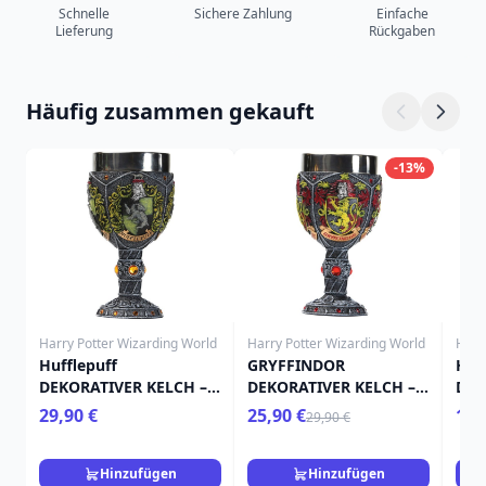
Schnelle
Sichere Zahlung
Einfache
Lieferung
Rückgaben
Häufig zusammen gekauft
-13%
Harry Potter Wizarding World
Harry Potter Wizarding World
Harr
Hufflepuff
GRYFFINDOR
HO
DEKORATIVER KELCH –
DEKORATIVER KELCH –
DEK
HARRY POTTER
HARRY POTTER
HAR
29,90 €
25,90 €
19,
29,90 €
Hinzufügen
Hinzufügen