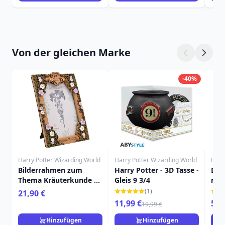
Von der gleichen Marke
-40%
Harry Potter Wizarding World
Harry Potter Wizarding World
Harr
Bilderrahmen zum
Harry Potter - 3D Tasse -
Das 
Thema Kräuterkunde –
Gleis 9 3/4
mit
Harry Potter
POT
(1)
21,90 €
11,99 €
59,
19,99 €
Hinzufügen
Hinzufügen