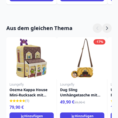
Aus dem gleichen Thema
-17%
Loungefly
Loungefly
Loun
Oozma Kappa House
Dug Sling
Up 
Mini-Rucksack mit
Umhängetasche mit
Ruc
Figuren – Disney-Pixar
Münzfach - Disney-Pixar
Sch
(1)
49,90 €
59,90 €
Loungefly Monsters
Loungefly Up
Dis
79,90 €
16,
University
Hinzufügen
Hinzufügen