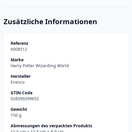
Zusätzliche Informationen
Referenz
6008512
Marke
Harry Potter Wizarding World
Hersteller
Enesco
GTIN-Code
028399299652
Gewicht
150 g
Abmessungen des verpackten Produkts
11.5 cm
× 11.5 cm
× 8.0 cm