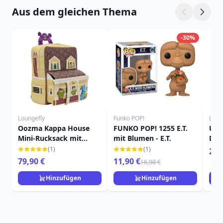
Aus dem gleichen Thema
-30%
Loungefly
Funko POP!
Loun
Oozma Kappa House
FUNKO POP! 1255 E.T.
Up-
Mini-Rucksack mit
mit Blumen - E.T.
Dis
Figuren – Disney-Pixar
(1)
(1)
24,
Loungefly Monsters
79,90 €
11,90 €
16,90 €
University
Hinzufügen
Hinzufügen