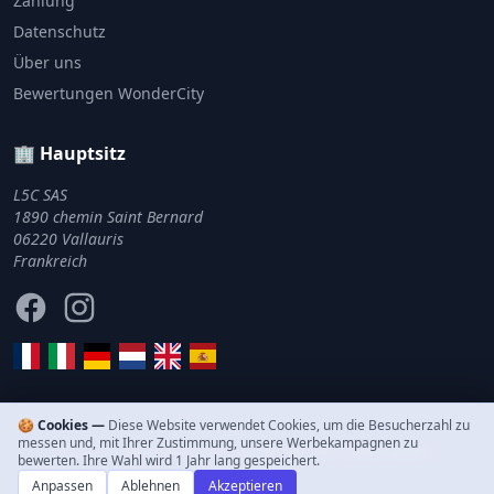
Zahlung
Datenschutz
Über uns
Bewertungen WonderCity
🏢 Hauptsitz
L5C SAS
1890 chemin Saint Bernard
06220 Vallauris
Frankreich
Facebook
Instagram
🍪 Cookies —
Diese Website verwendet Cookies, um die Besucherzahl zu
messen und, mit Ihrer Zustimmung, unsere Werbekampagnen zu
© 2011–2026 WonderCity. Alle Rechte vorbehalten.
bewerten. Ihre Wahl wird 1 Jahr lang gespeichert.
Anpassen
Ablehnen
Akzeptieren