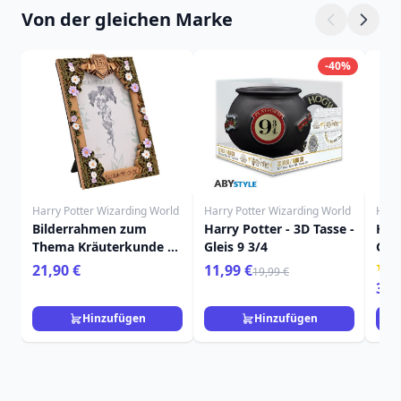
Von der gleichen Marke
-40%
Harry Potter Wizarding World
Harry Potter Wizarding World
Harr
Bilderrahmen zum
Harry Potter - 3D Tasse -
Harr
Thema Kräuterkunde –
Gleis 9 3/4
Gry
Harry Potter
gem
21,90 €
11,99 €
19,99 €
aus
349
Hinzufügen
Hinzufügen