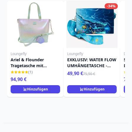
-34%
Loungefly
Loungefly
Disn
Ariel & Flounder
EXKLUSIV: WATER FLOW
Sch
Tragetasche mit
UMHÄNGETASCHE -
Dis
Münzfach – Disney
DISNEY LOUNGEFLY
Die
(1)
49,90 €
75,90 €
Loungefly Die Kleine
VAIANA
94,90 €
79,
Meerjungfrau
Hinzufügen
Hinzufügen