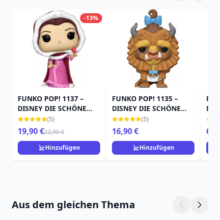
-13%
FUNKO POP! 1137 –
FUNKO POP! 1135 –
FUN
DISNEY DIE SCHÖNE
DISNEY DIE SCHÖNE
DIS
UND DAS BIEST – BELLE
UND DAS BIEST – BIEST
UND
(5)
(5)
MIT LOCKIGEM HAAR
ULT
19,90 €
16,90 €
6,9
22,90 €
PRI
Hinzufügen
Hinzufügen
Aus dem gleichen Thema