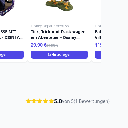
Disney Departement 56
Disney Departement
SSE MIT
Tick, Trick und Track wagen
Ballon-Dartspiel 
- DISNEY
ein Abenteuer – Disney
Village
ORE
Village
29,90 €
119,90 €
39,90 €
ügen
Hinzufügen
Hinzuf
5.0
von 5
(1 Bewertungen)