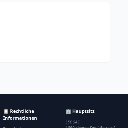
📋 Rechtliche
🏢 Hauptsitz
Informationen
L5C SAS
1890 chemin Saint Bernard