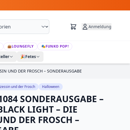
Anmeldung
👜
LOUNGEFLY
🎭
FUNKO POP!
eller
🎉
Fetes
ESSIN UND DER FROSCH – SONDERAUSGABE
nzessin und der Frosch
Halloween
1084 SONDERAUSGABE –
BLACK LIGHT – DIE
UND DER FROSCH –