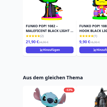
FUNKO POP! 1082 –
FUNKO POP! 108
MALEFICENT BLACK LIGHT –
HOOK BLACK LIG
DORNRÖSCHEN –
PAN – SONDERA
(2)
(1)
SONDERAUSGABE
21,90 €
9,90 €
24,90 €
16,90 €
Hinzufügen
Hinzuf
Aus dem gleichen Thema
-53%