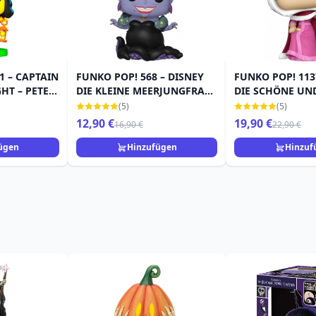
1 – CAPTAIN
FUNKO POP! 568 – DISNEY
FUNKO POP! 113
HT – PETER
DIE KLEINE MEERJUNGFRAU
DIE SCHÖNE UND
USGABE
– URSULA
– BELLE
(5)
(5)
12,90 €
19,90 €
16,90 €
22,90 €
ügen
Hinzufügen
Hinzuf