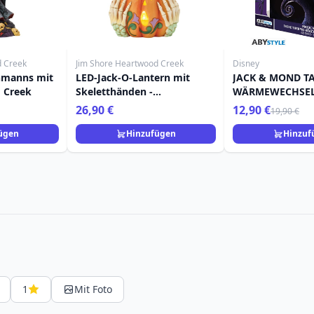
d Creek
Jim Shore Heartwood Creek
Disney
nmanns mit
LED-Jack-O-Lantern mit
JACK & MOND TA
 Creek
Skeletthänden -
WÄRMEWECHSEL 
HEARTWOOD CREEK
NIGHTMARE BEF
26,90 €
12,90 €
19,90 €
CHRISTMAS
ügen
Hinzufügen
Hinzuf
1
Mit Foto