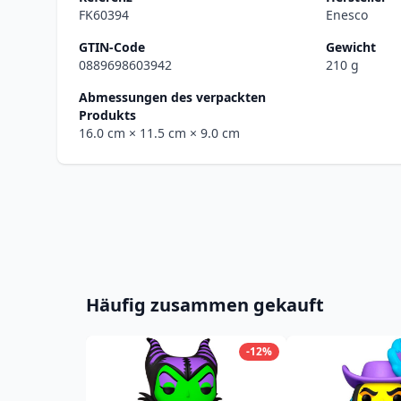
FK60394
Enesco
GTIN-Code
Gewicht
0889698603942
210 g
Abmessungen des verpackten
Produkts
16.0 cm
× 11.5 cm
× 9.0 cm
Häufig zusammen gekauft
-12%