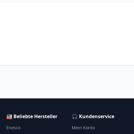
🏭 Beliebte Hersteller
🎧 Kundenservice
Enesco
Mein Konto