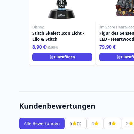
Disney
Jim Shore Heartwoo
Stitch Skelett Icon Licht -
Figur des Sense
Lilo & Stitch
LED - Heartwood
8,90 €
79,90 €
18,90 €
Hinzufügen
Hinzuf
Kundenbewertungen
Alle Bewertungen
5
4
3
2
(1)