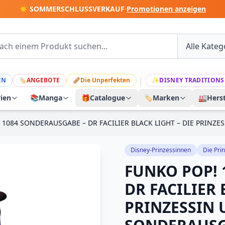
☀️ SOMMERSCHLUSSVERKAUF
·
Promotionen anzeigen
|
EN
🏷
ANGEBOTE
🩹
Die Unperfekten
✨
DISNEY TRADITIONS
rien
📚
Manga
🎁
Catalogue
🏷️
Marken
🏭
Herst
 1084 SONDERAUSGABE – DR FACILIER BLACK LIGHT – DIE PRINZ
Disney-Prinzessinnen
Die Pri
FUNKO POP! 
DR FACILIER 
PRINZESSIN 