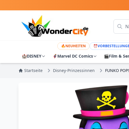
🔥
NEUHEITEN
⏰
VORBESTELLUNG
🏰
DISNEY
🦸
Marvel DC Comics
🎬
Film & Se
Startseite
Disney-Prinzessinnen
FUNKO POP!