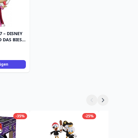
7 – DISNEY
 DAS BIEST
ügen
-35%
-25%